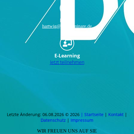
E-Mail
hartwig@dcb-seminare.de
E-Learning
Jetzt teilnehmen
Letzte Änderung: 06.08.2026 © 2026
| Startseite
|
Kontakt
|
Daten­schutz
|
Impressum
WIR FREUEN UNS AUF SIE