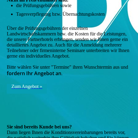
die Prüfungsgebühren sowie
Tagesverpflegung bzw. Übernachtungskosten
Über die Prüfungsgebühren der einzelnen
Landwirtschaftskammern bzw. die Kosten für die Leistungen,
die unsere Partnerhotels erbringen, senden wir Ihnen gerne ein
detailliertes Angebot zu. Auch für die Anmeldung mehrerer
Teilnehmer oder firmeninterne Seminare unterbreiten wir Ihnen
gerne ein individuelles Angebot.
Bitte wählen Sie unter "Termine" ihren Wunschtermin aus und
fordern Ihr Angebot an
.
Zum Angebot »
Sie sind bereits Kunde bei uns?
Dann liegen Ihnen die Konditionsvereinbarungen bereits vor,
die natürlich weiterhin ihre Gültigkeit behalten und Sie können