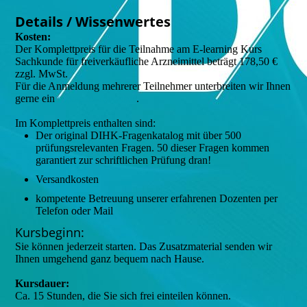
Details / Wissenwertes
Kosten:
Der Komplettpreis für die Teilnahme am E-learning Kurs
Sachkunde für freiverkäufliche Arzneimittel beträgt 178,50 €
zzgl. MwSt.
Für die Anmeldung mehrerer Teilnehmer unterbreiten wir Ihnen
gerne ein
separates Angebot
.
Im Komplettpreis enthalten sind:
Der original DIHK-Fragenkatalog mit über 500
prüfungsrelevanten Fragen. 50 dieser Fragen kommen
garantiert zur schriftlichen Prüfung dran!
Versandkosten
kompetente Betreuung unserer erfahrenen Dozenten per
Telefon oder Mail
Kursbeginn:
Sie können jederzeit starten. Das Zusatzmaterial senden wir
Ihnen umgehend ganz bequem nach Hause.
Kursdauer:
Ca. 15 Stunden, die Sie sich frei einteilen können.