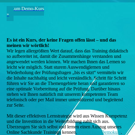
Zum Demo-Kurs
»
Es ist ein Kurs, der keine Fragen offen lässt – und das
meinen wir wörtlich!
Wir legen allergrößten Wert darauf, dass das Training didaktisch
so aufbereitet ist, damit die Zusammenhänge verstanden und
angewendet werden können. Wir machen Ihnen das Lernen so
leicht wie möglich. Statt sturem Auswendiglernen und
Wiederholung der Prüfungsfragen „bis es sitzt“ vermitteln wir
die Inhalte nachhaltig und leicht verständlich. Schritt für Schritt
führen wir Sie an die Themengebiete heran und garantieren so
eine optimale Vorbereitung auf die Prüfung. Darüber hinaus
stehen wir Ihnen natürlich mit unserem kompetenten Team
telefonisch oder per Mail immer unterstützend und begleitend
zur Seite.
Mit dieser effektiven Lernstrategie wird aus Wissen Kompetenz
und die Investition in die Weiterbildung zahlt sich aus.
Überzeugen Sie sich selbst und lernen einen Auszug unseres
Online Sachkunde Trainings kennen.
Direkt zum Demokurs
.