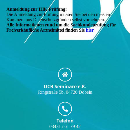
Anmeldung zur IHK-Prüfung:
Die Anmeldung zur Prüfung müssen Sie bei den meisten
Kammern aus Datenschutzgründen selbst vornehmen.
Alle Informationen rund um die Sachkundeprüfung für
Freiverkäufliche Arzneimittel finden Sie
hier
.
DCB Seminare e.K.
Ringstraße 5b, 04720 Döbeln
Telefon
03431 / 61 79 42