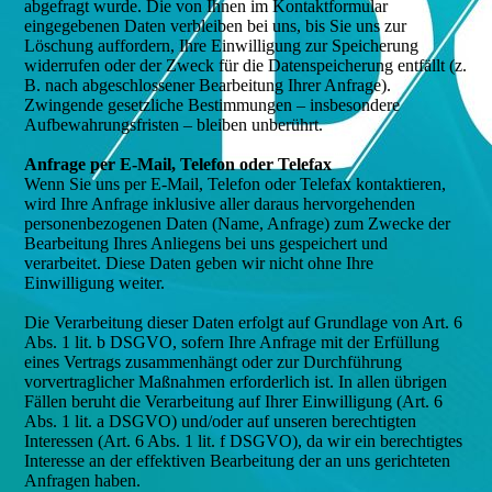
abgefragt wurde. Die von Ihnen im Kontaktformular
eingegebenen Daten verbleiben bei uns, bis Sie uns zur
Löschung auffordern, Ihre Einwilligung zur Speicherung
widerrufen oder der Zweck für die Datenspeicherung entfällt (z.
B. nach abgeschlossener Bearbeitung Ihrer Anfrage).
Zwingende gesetzliche Bestimmungen – insbesondere
Aufbewahrungsfristen – bleiben unberührt.
Anfrage per E-Mail, Telefon oder Telefax
Wenn Sie uns per E-Mail, Telefon oder Telefax kontaktieren,
wird Ihre Anfrage inklusive aller daraus hervorgehenden
personenbezogenen Daten (Name, Anfrage) zum Zwecke der
Bearbeitung Ihres Anliegens bei uns gespeichert und
verarbeitet. Diese Daten geben wir nicht ohne Ihre
Einwilligung weiter.
Die Verarbeitung dieser Daten erfolgt auf Grundlage von Art. 6
Abs. 1 lit. b DSGVO, sofern Ihre Anfrage mit der Erfüllung
eines Vertrags zusammenhängt oder zur Durchführung
vorvertraglicher Maßnahmen erforderlich ist. In allen übrigen
Fällen beruht die Verarbeitung auf Ihrer Einwilligung (Art. 6
Abs. 1 lit. a DSGVO) und/oder auf unseren berechtigten
Interessen (Art. 6 Abs. 1 lit. f DSGVO), da wir ein berechtigtes
Interesse an der effektiven Bearbeitung der an uns gerichteten
Anfragen haben.