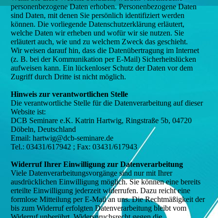
personenbezogene Daten erhoben. Personenbezogene Daten
sind Daten, mit denen Sie persönlich identifiziert werden
können. Die vorliegende Datenschutzerklärung erläutert,
welche Daten wir erheben und wofür wir sie nutzen. Sie
erläutert auch, wie und zu welchem Zweck das geschieht.
Wir weisen darauf hin, dass die Datenübertragung im Internet
(z. B. bei der Kommunikation per E-Mail) Sicherheitslücken
aufweisen kann. Ein lückenloser Schutz der Daten vor dem
Zugriff durch Dritte ist nicht möglich.
Hinweis zur verantwortlichen Stelle
Die verantwortliche Stelle für die Datenverarbeitung auf dieser
Website ist:
DCB Seminare e.K. Katrin Hartwig, Ringstraße 5b, 04720
Döbeln, Deutschland
Email: hartwig@dcb-seminare.de
Tel.: 03431/617942 ; Fax: 03431/617943
Widerruf Ihrer Einwilligung zur Datenverarbeitung
Viele Datenverarbeitungsvorgänge sind nur mit Ihrer
ausdrücklichen Einwilligung möglich. Sie können eine bereits
erteilte Einwilligung jederzeit widerrufen. Dazu reicht eine
formlose Mitteilung per E-Mail an uns. Die Rechtmäßigkeit der
bis zum Widerruf erfolgten Datenverarbeitung bleibt vom
Widerruf unberührt. Widerspruchsrecht gegen die