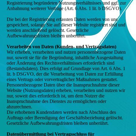
Registrierung begründeten Nutzungsverhältnisses und ggf. zur
Anbahnung weiterer Verträge (Art. 6 Abs. 1 lit. b DSGVO).
Die bei der Registrierung erfassten Daten werden von uns
gespeichert, solange Sie auf dieser Website registriert sind und
werden anschließend gelöscht. Gesetzliche
Aufbewahrungsfristen bleiben unberührt.
Verarbeiten von Daten (Kunden- und Vertragsdaten)
Wir erheben, verarbeiten und nutzen personenbezogene Daten
nur, soweit sie für die Begründung, inhaltliche Ausgestaltung
oder Änderung des Rechtsverhältnisses erforderlich sind
(Bestandsdaten). Dies erfolgt auf Grundlage von Art. 6 Abs. 1
lit. b DSGVO, der die Verarbeitung von Daten zur Erfüllung
eines Vertrags oder vorvertraglicher Maßnahmen gestattet.
Personenbezogene Daten über die Inanspruchnahme dieser
Website (Nutzungsdaten) erheben, verarbeiten und nutzen wir
nur, soweit dies erforderlich ist, um dem Nutzer die
Inanspruchnahme des Dienstes zu ermöglichen oder
abzurechnen.
Die erhobenen Kundendaten werden nach Abschluss des
Auftrags oder Beendigung der Geschäftsbeziehung gelöscht.
Gesetzliche Aufbewahrungsfristen bleiben unberührt.
Datenübermittlung bei Vertragsschluss für