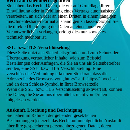
Recht auf Datenübertragbarkeit
Sie haben das Recht, Daten, die wir auf Grundlage Ihrer
Einwilligung oder in Erfüllung eines Vertrags automatisiert
verarbeiten, an sich oder an einen Dritten in einem gängigen,
maschinenlesbaren Format aushändigen zu lassen. Sofern Sie
die direkte Übertragung der Daten an einen anderen
Verantwortlichen verlangen, erfolgt dies nur, soweit es
technisch machbar ist.
SSL- bzw. TLS-Verschlüsselung
Diese Seite nutzt aus Sicherheitsgründen und zum Schutz der
Übertragung vertraulicher Inhalte, wie zum Beispiel
Bestellungen oder Anfragen, die Sie an uns als Seitenbetreiber
senden, eine SSL- bzw. TLS-Verschlüsselung. Eine
verschlüsselte Verbindung erkennen Sie daran, dass die
Adresszeile des Browsers von „http://“ auf „https://“ wechselt
und an dem Schloss-Symbol in Ihrer Browserzeile.
Wenn die SSL- bzw. TLS-Verschlüsselung aktiviert ist, können
die Daten, die Sie an uns übermitteln, nicht von Dritten
mitgelesen werden.
Auskunft, Löschung und Berichtigung
Sie haben im Rahmen der geltenden gesetzlichen
Bestimmungen jederzeit das Recht auf unentgeltliche Auskunft
über Ihre gespeicherten personenbezogenen Daten, deren