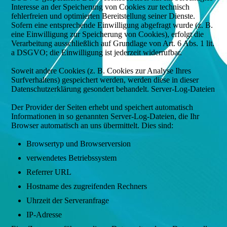
Interesse an der Speicherung von Cookies zur technisch
fehlerfreien und optimierten Bereitstellung seiner Dienste.
Sofern eine entsprechende Einwilligung abgefragt wurde (z. B.
eine Einwilligung zur Speicherung von Cookies), erfolgt die
Verarbeitung ausschließlich auf Grundlage von Art. 6 Abs. 1 lit.
a DSGVO; die Einwilligung ist jederzeit widerrufbar.
Soweit andere Cookies (z. B. Cookies zur Analyse Ihres
Surfverhaltens) gespeichert werden, werden diese in dieser
Datenschutzerklärung gesondert behandelt. Server-Log-Dateien
Der Provider der Seiten erhebt und speichert automatisch
Informationen in so genannten Server-Log-Dateien, die Ihr
Browser automatisch an uns übermittelt. Dies sind:
Browsertyp und Browserversion
verwendetes Betriebssystem
Referrer URL
Hostname des zugreifenden Rechners
Uhrzeit der Serveranfrage
IP-Adresse