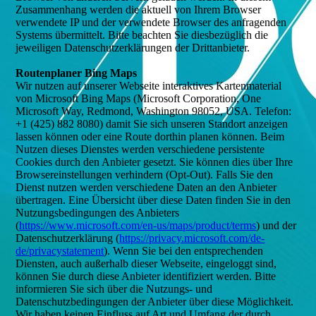
Zusammenhang werden die aktuell von Ihrem Browser
verwendete IP und der verwendete Browser des anfragenden
Systems übermittelt. Bitte beachten Sie diesbezüglich die
jeweiligen Datenschutzerklärungen der Drittanbieter.
Routenplaner Bing Maps
Wir nutzen auf unserer Webseite interaktives Kartenmaterial
von Microsoft Bing Maps (Microsoft Corporation, One
Microsoft Way, Redmond, Washington 98052, USA. Telefon:
+1 (425) 882 8080) damit Sie sich unseren Standort anzeigen
lassen können oder eine Route dorthin planen können. Beim
Nutzen dieses Dienstes werden verschiedene persistente
Cookies durch den Anbieter gesetzt. Sie können dies über Ihre
Browsereinstellungen verhindern (Opt-Out). Falls Sie den
Dienst nutzen werden verschiedene Daten an den Anbieter
übertragen. Eine Übersicht über diese Daten finden Sie in den
Nutzungsbedingungen des Anbieters
(
https://www.microsoft.com/en-us/maps/product/terms
) und der
Datenschutzerklärung (
https://privacy.microsoft.com/de-
de/privacystatement
). Wenn Sie bei den entsprechenden
Diensten, auch außerhalb dieser Webseite, eingeloggt sind,
können Sie durch diese Anbieter identifiziert werden. Bitte
informieren Sie sich über die Nutzungs- und
Datenschutzbedingungen der Anbieter über diese Möglichkeit.
Wir haben keinen Einfluss auf Art und Umfang der durch