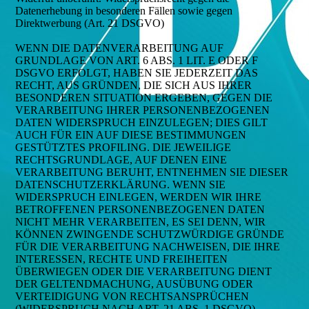
Datenerhebung in besonderen Fällen sowie gegen
Direktwerbung (Art. 21 DSGVO)
WENN DIE DATENVERARBEITUNG AUF
GRUNDLAGE VON ART. 6 ABS. 1 LIT. E ODER F
DSGVO ERFOLGT, HABEN SIE JEDERZEIT DAS
RECHT, AUS GRÜNDEN, DIE SICH AUS IHRER
BESONDEREN SITUATION ERGEBEN, GEGEN DIE
VERARBEITUNG IHRER PERSONENBEZOGENEN
DATEN WIDERSPRUCH EINZULEGEN; DIES GILT
AUCH FÜR EIN AUF DIESE BESTIMMUNGEN
GESTÜTZTES PROFILING. DIE JEWEILIGE
RECHTSGRUNDLAGE, AUF DENEN EINE
VERARBEITUNG BERUHT, ENTNEHMEN SIE DIESER
DATENSCHUTZERKLÄRUNG. WENN SIE
WIDERSPRUCH EINLEGEN, WERDEN WIR IHRE
BETROFFENEN PERSONENBEZOGENEN DATEN
NICHT MEHR VERARBEITEN, ES SEI DENN, WIR
KÖNNEN ZWINGENDE SCHUTZWÜRDIGE GRÜNDE
FÜR DIE VERARBEITUNG NACHWEISEN, DIE IHRE
INTERESSEN, RECHTE UND FREIHEITEN
ÜBERWIEGEN ODER DIE VERARBEITUNG DIENT
DER GELTENDMACHUNG, AUSÜBUNG ODER
VERTEIDIGUNG VON RECHTSANSPRÜCHEN
(WIDERSPRUCH NACH ART. 21 ABS. 1 DSGVO).