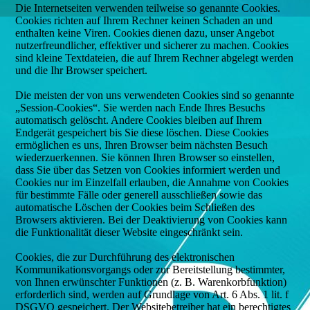
Die Internetseiten verwenden teilweise so genannte Cookies.
Cookies richten auf Ihrem Rechner keinen Schaden an und
enthalten keine Viren. Cookies dienen dazu, unser Angebot
nutzerfreundlicher, effektiver und sicherer zu machen. Cookies
sind kleine Textdateien, die auf Ihrem Rechner abgelegt werden
und die Ihr Browser speichert.
Die meisten der von uns verwendeten Cookies sind so genannte
„Session-Cookies“. Sie werden nach Ende Ihres Besuchs
automatisch gelöscht. Andere Cookies bleiben auf Ihrem
Endgerät gespeichert bis Sie diese löschen. Diese Cookies
ermöglichen es uns, Ihren Browser beim nächsten Besuch
wiederzuerkennen. Sie können Ihren Browser so einstellen,
dass Sie über das Setzen von Cookies informiert werden und
Cookies nur im Einzelfall erlauben, die Annahme von Cookies
für bestimmte Fälle oder generell ausschließen sowie das
automatische Löschen der Cookies beim Schließen des
Browsers aktivieren. Bei der Deaktivierung von Cookies kann
die Funktionalität dieser Website eingeschränkt sein.
Cookies, die zur Durchführung des elektronischen
Kommunikationsvorgangs oder zur Bereitstellung bestimmter,
von Ihnen erwünschter Funktionen (z. B. Warenkorbfunktion)
erforderlich sind, werden auf Grundlage von Art. 6 Abs. 1 lit. f
DSGVO gespeichert. Der Websitebetreiber hat ein berechtigtes