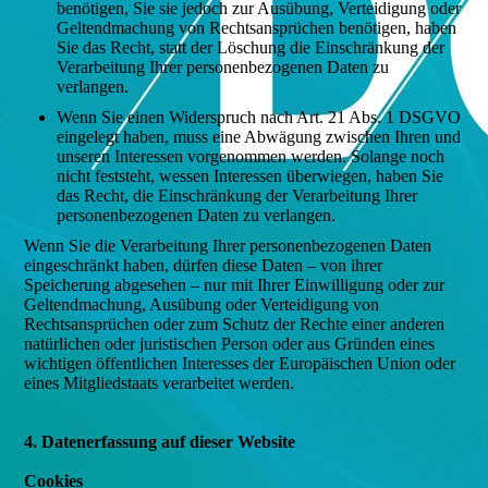
benötigen, Sie sie jedoch zur Ausübung, Verteidigung oder
Geltendmachung von Rechtsansprüchen benötigen, haben
Sie das Recht, statt der Löschung die Einschränkung der
Verarbeitung Ihrer personenbezogenen Daten zu
verlangen.
Wenn Sie einen Widerspruch nach Art. 21 Abs. 1 DSGVO
eingelegt haben, muss eine Abwägung zwischen Ihren und
unseren Interessen vorgenommen werden. Solange noch
nicht feststeht, wessen Interessen überwiegen, haben Sie
das Recht, die Einschränkung der Verarbeitung Ihrer
personenbezogenen Daten zu verlangen.
Wenn Sie die Verarbeitung Ihrer personenbezogenen Daten
eingeschränkt haben, dürfen diese Daten – von ihrer
Speicherung abgesehen – nur mit Ihrer Einwilligung oder zur
Geltendmachung, Ausübung oder Verteidigung von
Rechtsansprüchen oder zum Schutz der Rechte einer anderen
natürlichen oder juristischen Person oder aus Gründen eines
wichtigen öffentlichen Interesses der Europäischen Union oder
eines Mitgliedstaats verarbeitet werden.
4. Datenerfassung auf dieser Website
Cookies