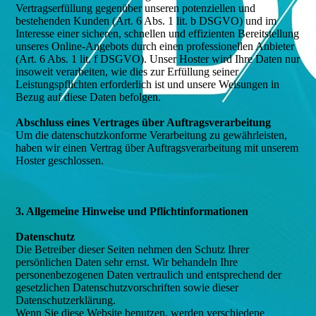
Vertragserfüllung gegenüber unseren potenziellen und
bestehenden Kunden (Art. 6 Abs. 1 lit. b DSGVO) und im
Interesse einer sicheren, schnellen und effizienten Bereitstellung
unseres Online-Angebots durch einen professionellen Anbieter
(Art. 6 Abs. 1 lit. f DSGVO). Unser Hoster wird Ihre Daten nur
insoweit verarbeiten, wie dies zur Erfüllung seiner
Leistungspflichten erforderlich ist und unsere Weisungen in
Bezug auf diese Daten befolgen.
Abschluss eines Vertrages über Auftragsverarbeitung
Um die datenschutzkonforme Verarbeitung zu gewährleisten,
haben wir einen Vertrag über Auftragsverarbeitung mit unserem
Hoster geschlossen.
3. Allgemeine Hinweise und Pflichtinformationen
Datenschutz
Die Betreiber dieser Seiten nehmen den Schutz Ihrer
persönlichen Daten sehr ernst. Wir behandeln Ihre
personenbezogenen Daten vertraulich und entsprechend der
gesetzlichen Datenschutzvorschriften sowie dieser
Datenschutzerklärung.
Wenn Sie diese Website benutzen, werden verschiedene