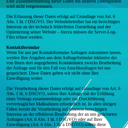
Eine Zusammenführung dieser Daten mit anderen Datenquellen
wird nicht vorgenommen.
Die Erfassung dieser Daten erfolgt auf Grundlage von Art. 6
Abs. 1 lit. f DSGVO. Der Websitebetreiber hat ein berechtigtes
Interesse an der technisch fehlerfreien Darstellung und der
Optimierung seiner Website – hierzu müssen die Server-Log-
Files erfasst werden.
Kontaktformular
Wenn Sie uns per Kontaktformular Anfragen zukommen lassen,
werden Ihre Angaben aus dem Anfrageformular inklusive der
von Ihnen dort angegebenen Kontaktdaten zwecks Bearbeitung
der Anfrage und für den Fall von Anschlussfragen bei uns
gespeichert. Diese Daten geben wir nicht ohne Ihre
Einwilligung weiter.
Die Verarbeitung dieser Daten erfolgt auf Grundlage von Art. 6
Abs. 1 lit. b DSGVO, sofern Ihre Anfrage mit der Erfüllung
eines Vertrags zusammenhängt oder zur Durchführung
vorvertraglicher Maßnahmen erforderlich ist. In allen übrigen
Fällen beruht die Verarbeitung auf unserem berechtigten
Interesse an der effektiven Bearbeitung der an uns gerichteten
Anfragen (Art. 6 Abs. 1 lit. f DSGVO) oder auf Ihrer
Einwilligung (Art. 6 Abs. 1 lit. a DSGVO) sofern diese