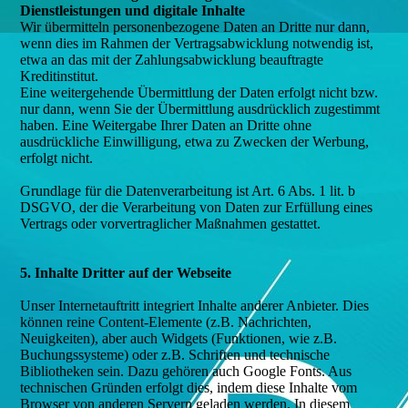
Dienstleistungen und digitale Inhalte
Wir übermitteln personenbezogene Daten an Dritte nur dann,
wenn dies im Rahmen der Vertragsabwicklung notwendig ist,
etwa an das mit der Zahlungsabwicklung beauftragte
Kreditinstitut.
Eine weitergehende Übermittlung der Daten erfolgt nicht bzw.
nur dann, wenn Sie der Übermittlung ausdrücklich zugestimmt
haben. Eine Weitergabe Ihrer Daten an Dritte ohne
ausdrückliche Einwilligung, etwa zu Zwecken der Werbung,
erfolgt nicht.
Grundlage für die Datenverarbeitung ist Art. 6 Abs. 1 lit. b
DSGVO, der die Verarbeitung von Daten zur Erfüllung eines
Vertrags oder vorvertraglicher Maßnahmen gestattet.
5. Inhalte Dritter auf der Webseite
Unser Internetauftritt integriert Inhalte anderer Anbieter. Dies
können reine Content-Elemente (z.B. Nachrichten,
Neuigkeiten), aber auch Widgets (Funktionen, wie z.B.
Buchungssysteme) oder z.B. Schriften und technische
Bibliotheken sein. Dazu gehören auch Google Fonts. Aus
technischen Gründen erfolgt dies, indem diese Inhalte vom
Browser von anderen Servern geladen werden. In diesem